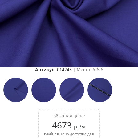
Артикул:
014245
| Место: A-6-6
обычная цена:
4673
р. /м.
клубная цена доступна для