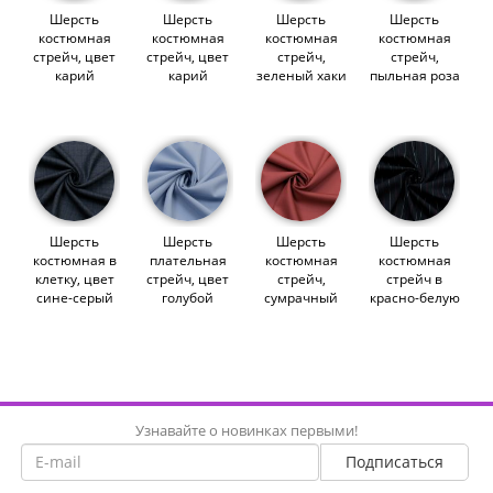
Шерсть
Шерсть
Шерсть
Шерсть
костюмная
костюмная
костюмная
костюмная
стрейч, цвет
стрейч, цвет
стрейч,
стрейч,
карий
карий
зеленый хаки
пыльная роза
(014253)
(012800)
(014255)
(014254)
Шерсть
Шерсть
Шерсть
Шерсть
костюмная в
плательная
костюмная
костюмная
клетку, цвет
стрейч, цвет
стрейч,
стрейч в
сине-серый
голубой
сумрачный
красно-белую
(011838)
(012064)
коралл
полоску
(014246)
(011806)
Узнавайте о новинках первыми!