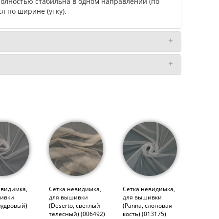
 полностью стабильна в одном направлении (по
я по ширине (утку).
евидимка,
Сетка невидимка,
Сетка невидимка,
ивки
для вышивки
для вышивки
пудровый)
(Deserto, светлый
(Panna, слоновая
телесный) (006492)
кость) (013175)