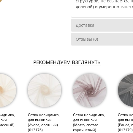
структурой, не осыпается,
долевой) и умеренно тянетс
Доставка
Отзывы (0)
РЕКОМЕНДУЕМ ВЗГЛЯНУТЬ
видимка,
Сетка невидимка,
Сетка невидимка,
Сетка н
ивки
для вышивки
для вышивки
для выш
елесный)
(Avena, овсяный)
(Mosto, светло-
(Paudà, 
(013176)
коричневый)
(013179)