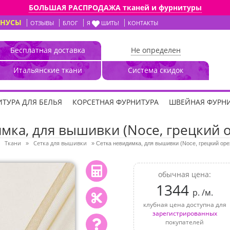
БОЛЬШАЯ РАСПРОДАЖА тканей и фурнитуры
ОНУСЫ
ОТЗЫВЫ
БЛОГ
Я
ШИТЬ!
КОНТАКТЫ
Бесплатная доставка
Не определен
Итальянские ткани
Система скидок
ТУРА ДЛЯ БЕЛЬЯ
КОРСЕТНАЯ ФУРНИТУРА
ШВЕЙНАЯ ФУРН
мка, для вышивки (Noce, грецкий о
Ткани
Сетка для вышивки
»
»
Сетка невидимка, для вышивки (Noce, грецкий оре
обычная цена:
1344
р. /м.
клубная цена доступна для
зарегистрированных
покупателей