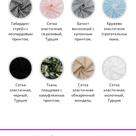
Габардин-
Сетка
Батист
Кружево
стрейч с
эластичная,
вискозный с
эластичное
леопардовым
св.розовый,
купонным
(трогательные
принтом,
Турция
принтом,
маки,
черный на
(011875)
символы на
молочно-
сером
белом
белый)
(013658)
(012518)
(011180)
Сетка
Ткань
Сетка
Сетка
эластичная,
плащевая с
эластичная
эластичная,
черный,
камуфляжным
обжаренный
молочный,
Турция
принтом,
миндаль,
Турция
(009554)
оливково-
экстра
(012978)
зеленый
утяжка,
(013274)
Lauma
(012769)