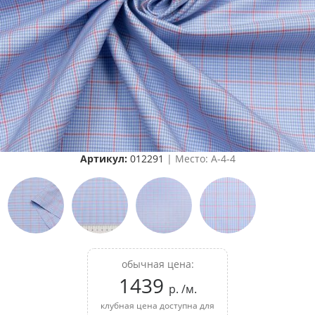
Артикул:
012291
| Место: A-4-4
обычная цена:
1439
р. /м.
клубная цена доступна для