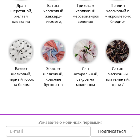
Драп
Батист
Трикотаж
Поплин
шерстяной,
хлопковый
хлопковый
хлопковый в
желтая
жаккард-
мерсеризированный,
микроклеточку,
клетка на
плюмети,
зеленая
бледно-
сером
серо-голубой
клетка на
голубой
(013060)
(014719)
молочном
(014739)
(014498)
Батист
Жоржет
Лен
Сатин
шелковый,
шелковый,
натуральный,
вискозный
черный горох
красные
сакура на
плательный,
на белом
бутоны на
молочном
цепи /
(012526)
голубом
(014931)
символы
(013766)
(014712)
Узнавайте о новинках первыми!