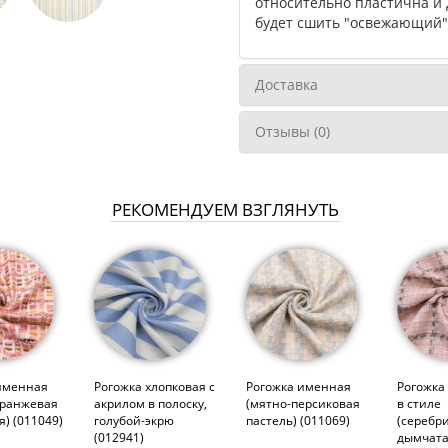
относительно пластична и 
будет сшить "освежающий" 
Доставка
Отзывы (0)
РЕКОМЕНДУЕМ ВЗГЛЯНУТЬ
именная
Рогожка хлопковая с
Рогожка именная
Рогожка
оранжевая
акрилом в полоску,
(мятно-персиковая
в стиле
я) (011049)
голубой-экрю
пастель) (011069)
(серебри
(012941)
дымчата