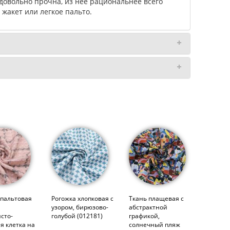
довольно прочна, из нее рациональнее всего
жакет или легкое пальто.
 пальтовая
Рогожка хлопковая с
Ткань плащевая с
узором, бирюзово-
абстрактной
сто-
голубой (012181)
графикой,
я клетка на
солнечный пляж