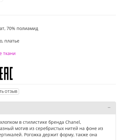
ат, 70% полиамид
о, платье
е ткани
ТЬ ОТЗЫВ
хлопком в стилистике бренда Chanel,
зный мотив из серебристых нитей на фоне из
ртикалей. Рогожка держит форму, также она