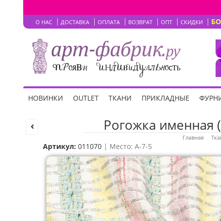
Б
О НАС
ДОСТАВКА
ОПЛАТА
ВОЗВРАТ
ОПТ
СКИДКИ
НОВИНКИ
OUTLET
ТКАНИ
ПРИКЛАДНЫЕ
ФУРНИ
Рогожка именная (
Главная
Тка
Артикул:
011070
| Место: A-7-5