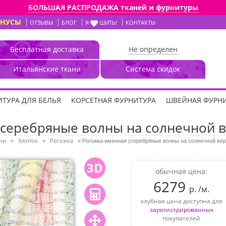
БОЛЬШАЯ РАСПРОДАЖА тканей и фурнитуры
ОНУСЫ
ОТЗЫВЫ
БЛОГ
Я
ШИТЬ!
КОНТАКТЫ
Бесплатная доставка
Не определен
Итальянские ткани
Система скидок
ТУРА ДЛЯ БЕЛЬЯ
КОРСЕТНАЯ ФУРНИТУРА
ШВЕЙНАЯ ФУРН
серебряные волны на солнечной в
ни
Хлопок
Рогожка
»
»
»
Рогожка именная (серебряные волны на солнечной вер
3D
обычная цена:
6279
р. /м.
клубная цена доступна для
зарегистрированных
покупателей