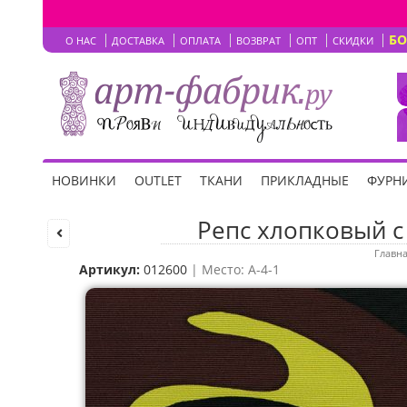
Б
О НАС
ДОСТАВКА
ОПЛАТА
ВОЗВРАТ
ОПТ
СКИДКИ
НОВИНКИ
OUTLET
ТКАНИ
ПРИКЛАДНЫЕ
ФУРНИ
Репс хлопковый с
Главн
Артикул:
012600
| Место: A-4-1