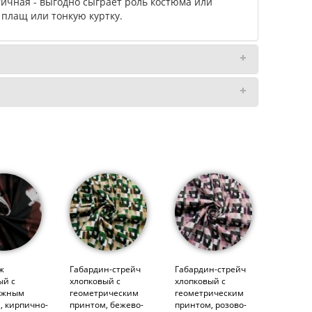
тичная - выгодно сыграет роль костюма или
 плащ или тонкую куртку.
ж
Габардин-стрейч
Габардин-стрейч
ый с
хлопковый с
хлопковый с
яжным
геометрическим
геометрическим
, кирпично-
принтом, бежево-
принтом, розово-