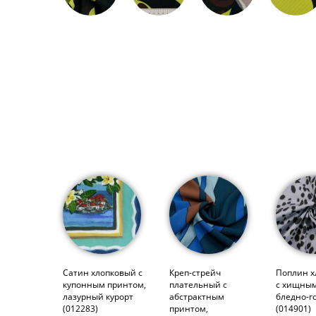
Сатин хлопковый с
Креп-стрейч
Поплин х
купонным принтом,
плательный с
с хищным
лазурный курорт
абстрактным
бледно-г
(012283)
принтом,
(014901)