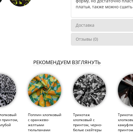
форму, но достаточно плас
платья, также можно сшить
Доставка
Отзывы (0)
РЕКОМЕНДУЕМ ВЗГЛЯНУТЬ
лопковый
Поплин хлопковый
Трикотаж
Трикота
 принтом,
с оранжево-
хлопковый с
хлопков
олубой
желтыми
принтом, черно-
камуфл
тюльпанами
белые скейтеры
принтом