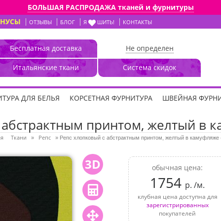
БОЛЬШАЯ РАСПРОДАЖА тканей и фурнитуры
ОНУСЫ
ОТЗЫВЫ
БЛОГ
Я
ШИТЬ!
КОНТАКТЫ
Бесплатная доставка
Не определен
Итальянские ткани
Система скидок
ТУРА ДЛЯ БЕЛЬЯ
КОРСЕТНАЯ ФУРНИТУРА
ШВЕЙНАЯ ФУРН
 абстрактным принтом, желтый в к
ая
Ткани
Репс
»
»
Репс хлопковый с абстрактным принтом, желтый в камуфляже 
3D
обычная цена:
1754
р. /м.
клубная цена доступна для
зарегистрированных
покупателей