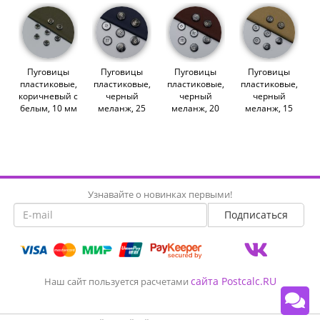
Пуговицы
Пуговицы
Пуговицы
Пуговицы
пластиковые,
пластиковые,
пластиковые,
пластиковые,
коричневый с
черный
черный
черный
белым, 10 мм
меланж, 25
меланж, 20
меланж, 15
(004980)
мм (012876)
мм (012875)
мм (012874)
Узнавайте о новинках первыми!
сайта Postcalc.RU
Наш сайт пользуется расчетами