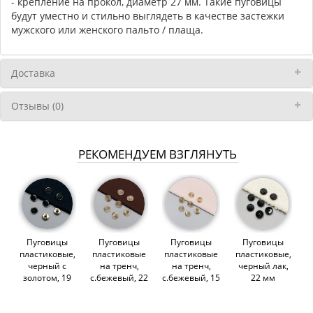
- крепление на прокол, диаметр 27 мм. Такие пуговицы
будут уместно и стильно выглядеть в качестве застежки
мужского или женского пальто / плаща.
Доставка
Отзывы (0)
РЕКОМЕНДУЕМ ВЗГЛЯНУТЬ
Пуговицы
Пуговицы
Пуговицы
Пуговицы
пластиковые,
пластиковые
пластиковые
пластиковые,
черный с
на тренч,
на тренч,
черный лак,
золотом, 19
с.бежевый, 22
с.бежевый, 15
22 мм
мм (012574)
мм (011894)
мм (011531)
(010382)