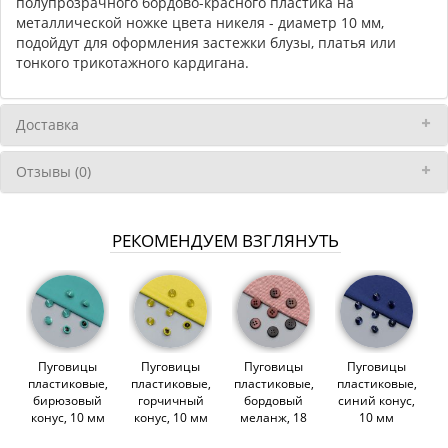
полупрозрачного бордово-красного пластика на
металлической ножке цвета никеля - диаметр 10 мм,
подойдут для оформления застежки блузы, платья или
тонкого трикотажного кардигана.
Доставка
Отзывы (0)
РЕКОМЕНДУЕМ ВЗГЛЯНУТЬ
Пуговицы
Пуговицы
Пуговицы
Пуговицы
пластиковые,
пластиковые,
пластиковые,
пластиковые,
бирюзовый
горчичный
бордовый
синий конус,
конус, 10 мм
конус, 10 мм
меланж, 18
10 мм
(013561)
(013559)
мм (013574)
(013558)