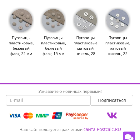
Пуговицы
Пуговицы
Пуговицы
Пуговицы
пластиковые,
пластиковые,
пластиковые
пластиковые,
бежевый
бежевый
матовый
матовый
флок, 22 мм
флок, 15 мм
никель, 28
никель, 22
(013252)
(013250)
мм (013095)
мм (013088)
Узнавайте о новинках первыми!
сайта Postcalc.RU
Наш сайт пользуется расчетами