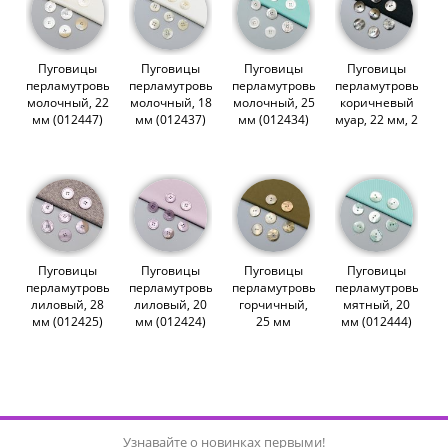
Пуговицы
Пуговицы
Пуговицы
Пуговицы
перламутровые,
перламутровые,
перламутровые,
перламутровые,
молочный, 22
молочный, 18
молочный, 25
коричневый
мм (012447)
мм (012437)
мм (012434)
муар, 22 мм, 2
сорт (012439)
Пуговицы
Пуговицы
Пуговицы
Пуговицы
перламутровые,
перламутровые,
перламутровые,
перламутровые,
лиловый, 28
лиловый, 20
горчичный,
мятный, 20
мм (012425)
мм (012424)
25 мм
мм (012444)
(012459)
Узнавайте о новинках первыми!