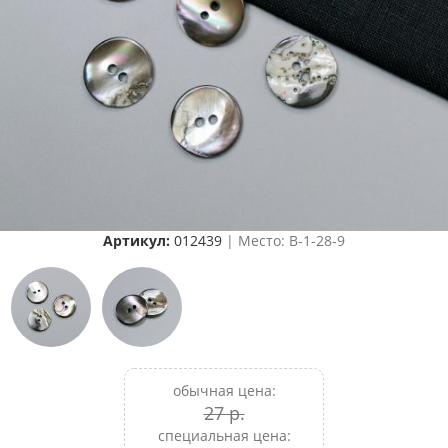
Артикул:
012439
| Место: B-1-28-9
обычная цена:
27 р.
специальная цена: