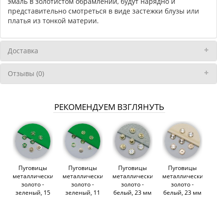
эмаль в золотистом обрамлении, будут нарядно и
представительно смотреться в виде застежки блузы или
платья из тонкой материи.
Доставка
Отзывы (0)
РЕКОМЕНДУЕМ ВЗГЛЯНУТЬ
Пуговицы
Пуговицы
Пуговицы
Пуговицы
металлические,
металлические,
металлические,
металлические,
золото -
золото -
золото -
золото -
зеленый, 15
зеленый, 11
белый, 23 мм
белый, 23 мм
мм (013258)
мм (013255)
(014172)
(014170)