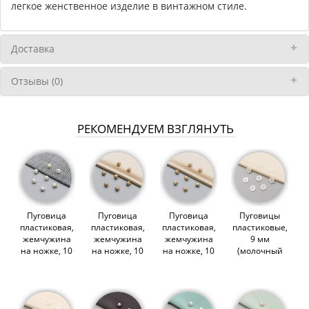
легкое женственное изделие в винтажном стиле.
Доставка
Отзывы (0)
РЕКОМЕНДУЕМ ВЗГЛЯНУТЬ
Пуговица
Пуговица
Пуговица
Пуговицы
пластиковая,
пластиковая,
пластиковая,
пластиковые,
жемчужина
жемчужина
жемчужина
9 мм
на ножке, 10
на ножке, 10
на ножке, 10
(молочный
мм,
мм, золотой
мм, розовое
перламутр)
перламутр
(011995)
золото
(010148)
(011996)
(011994)