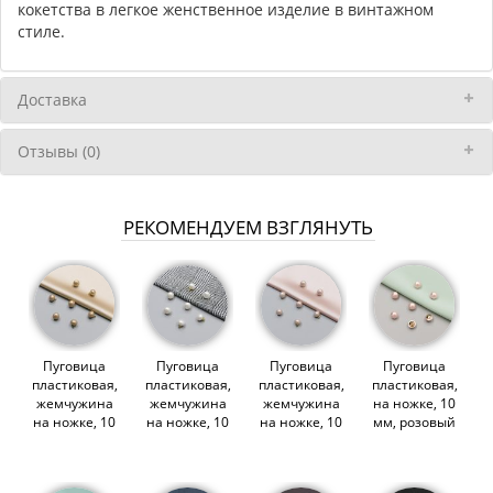
кокетства в легкое женственное изделие в винтажном
стиле.
Доставка
Отзывы (0)
РЕКОМЕНДУЕМ ВЗГЛЯНУТЬ
Пуговица
Пуговица
Пуговица
Пуговица
пластиковая,
пластиковая,
пластиковая,
пластиковая,
жемчужина
жемчужина
жемчужина
на ножке, 10
на ножке, 10
на ножке, 10
на ножке, 10
мм, розовый
мм, золотой
мм,
мм, золотой
(010907)
(011995)
перламутр
перламутр
(011996)
(011993)