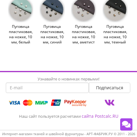
Пуговица
Пуговица
Пуговица
Пуговица
пластиковая,
пластиковая,
пластиковая,
пластиковая,
на ножке, 10
на ножке, 10
на ножке, 10
на ножке, 10
мм, белый
мм, синий
мм, аметист
мм, темный
(010909)
(010908)
(010905)
никель
(010904)
Узнавайте о новинках первыми!
сайта Postcalc.RU
Наш сайт пользуется расчетами
Интернет-магазин тканей и швейной фурнитуры - АРТ-ФАБРИК.РУ © 2011 - 2026