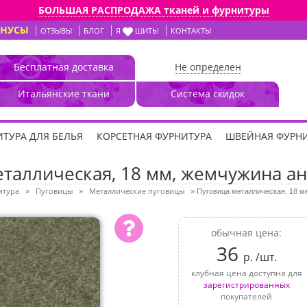
БОЛЬШАЯ РАСПРОДАЖА тканей и фурнитуры
ОНУСЫ
ОТЗЫВЫ
БЛОГ
Я
ШИТЬ!
КОНТАКТЫ
Бесплатная доставка
Не определен
Итальянские ткани
Система скидок
ТУРА ДЛЯ БЕЛЬЯ
КОРСЕТНАЯ ФУРНИТУРА
ШВЕЙНАЯ ФУРН
таллическая, 18 мм, жемчужина ан
итура
Пуговицы
Металлические пуговицы
»
»
»
Пуговица металлическая, 18 м
обычная цена:
36
р. /шт.
клубная цена доступна для
зарегистрированных
покупателей