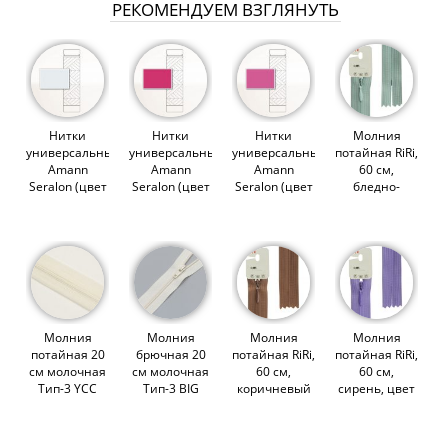
РЕКОМЕНДУЕМ ВЗГЛЯНУТЬ
Нитки
Нитки
Нитки
Молния
универсальные
универсальные
универсальные
потайная RiRi,
Amann
Amann
Amann
60 см,
Seralon (цвет
Seralon (цвет
Seralon (цвет
бледно-
0038)
1417)
1423)
зеленая, цвет
2712 (003602)
Молния
Молния
Молния
Молния
потайная 20
брючная 20
потайная RiRi,
потайная RiRi,
см молочная
см молочная
60 см,
60 см,
Тип-3 YCC
Тип-3 BIG
коричневый
сирень, цвет
(000878)
(007764)
темный, цвет
2513 (003468)
2237 (014061)