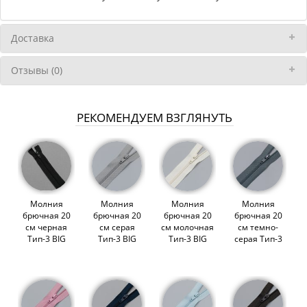
Доставка
Отзывы (0)
РЕКОМЕНДУЕМ ВЗГЛЯНУТЬ
Молния
Молния
Молния
Молния
брючная 20
брючная 20
брючная 20
брючная 20
см черная
см серая
см молочная
см темно-
Тип-3 BIG
Тип-3 BIG
Тип-3 BIG
серая Тип-3
(007762)
(007769)
(007764)
BIG (007770)