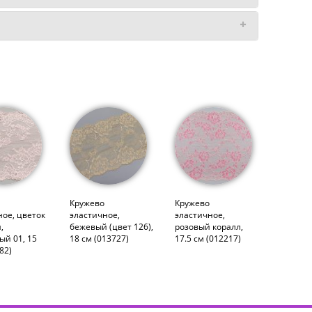
Кружево
Кружево
ное, цветок
эластичное,
эластичное,
,
бежевый (цвет 126),
розовый коралл,
ый 01, 15
18 см (013727)
17.5 см (012217)
82)