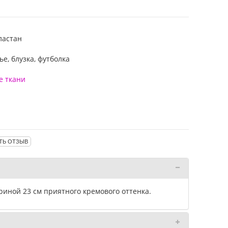
ластан
е, блузка, футболка
е ткани
ТЬ ОТЗЫВ
иной 23 см приятного кремового оттенка.