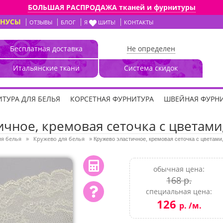
БОЛЬШАЯ РАСПРОДАЖА тканей и фурнитуры
ОНУСЫ
ОТЗЫВЫ
БЛОГ
Я
ШИТЬ!
КОНТАКТЫ
Бесплатная доставка
Не определен
Итальянские ткани
Система скидок
ТУРА ДЛЯ БЕЛЬЯ
КОРСЕТНАЯ ФУРНИТУРА
ШВЕЙНАЯ ФУРН
чное, кремовая сеточка с цветами,
я белья
Кружево для белья
»
»
Кружево эластичное, кремовая сеточка с цветами,
обычная цена:
168 р.
специальная цена:
126
р. /м.