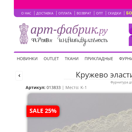
Б
О НАС
ДОСТАВКА
ОПЛАТА
ВОЗВРАТ
ОПТ
СКИДКИ
НОВИНКИ
OUTLET
ТКАНИ
ПРИКЛАДНЫЕ
ФУРНИ
Кружево эласти
Фурнитура дл
Артикул:
013833
| Место: K-1
SALE 25%