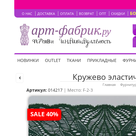
Б
О НАС
ДОСТАВКА
ОПЛАТА
ВОЗВРАТ
ОПТ
СКИДКИ
НОВИНКИ
OUTLET
ТКАНИ
ПРИКЛАДНЫЕ
ФУРНИ
Кружево эластич
Главная
Фурнитур
Артикул:
014217
| Место: F-2-3
SALE 40%