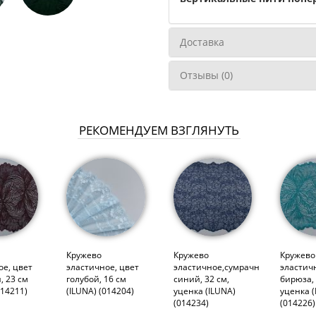
Доставка
Отзывы (0)
РЕКОМЕНДУЕМ ВЗГЛЯНУТЬ
Кружево
Кружево
Кружево
ое, цвет
эластичное, цвет
эластичное,сумрачно-
эластич
, 23 см
голубой, 16 см
синий, 32 см,
бирюза, 
014211)
(ILUNA) (014204)
уценка (ILUNA)
уценка (
(014234)
(014226)