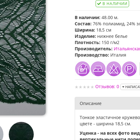
В НАЛИЧИИ
В наличии:
48.00 м.
Состав:
76% полиамид, 24% э
Ширина:
18,5 см
Изделие:
нижнее белье
Плотность:
150 г/м2
Производитель:
Итальянска
Производство:
Италия
Отзывов: 0
НАПИСА
Описание
Тонкое эластичное кружев
цвете - ширина 18,5 см.
Уценка - на всех фото в
вертикальные нити попер