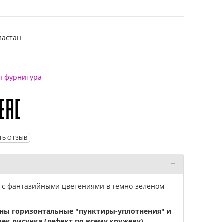
ластан
я фурнитура
ТЬ ОТЗЫВ
о с фантазийными цветениями в темно-зеленом
идны горизонтальные "пунктиры-уплотнения" и
ек рисунка (дефект по всему кружеву).