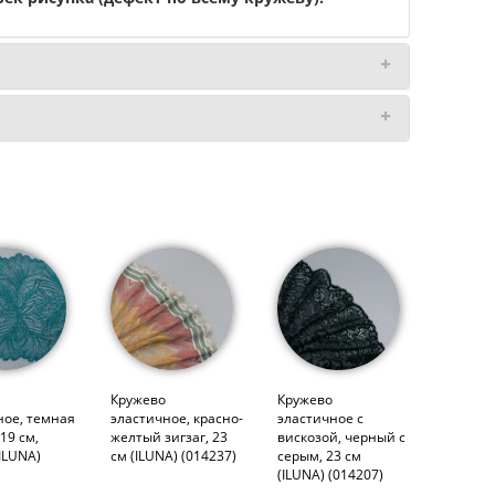
Кружево
Кружево
ное, темная
эластичное, красно-
эластичное с
19 см,
желтый зигзаг, 23
вискозой, черный с
ILUNA)
см (ILUNA) (014237)
серым, 23 см
(ILUNA) (014207)