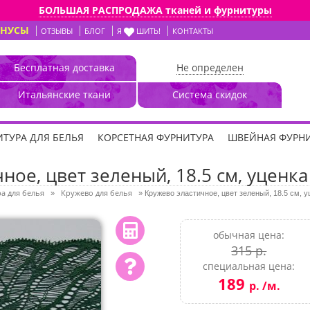
БОЛЬШАЯ РАСПРОДАЖА тканей и фурнитуры
ОНУСЫ
ОТЗЫВЫ
БЛОГ
Я
ШИТЬ!
КОНТАКТЫ
Бесплатная доставка
Не определен
Итальянские ткани
Система скидок
ТУРА ДЛЯ БЕЛЬЯ
КОРСЕТНАЯ ФУРНИТУРА
ШВЕЙНАЯ ФУРН
ное, цвет зеленый, 18.5 см, уценка 
а для белья
Кружево для белья
»
»
Кружево эластичное, цвет зеленый, 18.5 см, у
обычная цена:
315 р.
специальная цена:
189
р. /м.