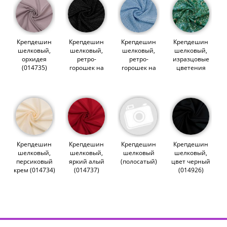
Крепдешин
Крепдешин
Крепдешин
Крепдешин
шелковый,
шелковый,
шелковый,
шелковый,
орхидея
ретро-
ретро-
изразцовые
(014735)
горошек на
горошек на
цветения
черном
голубом
(014552)
(014910)
(014911)
Крепдешин
Крепдешин
Крепдешин
Крепдешин
шелковый,
шелковый,
шелковый
шелковый,
персиковый
яркий алый
(полосатый)
цвет черный
крем (014734)
(014737)
(014926)