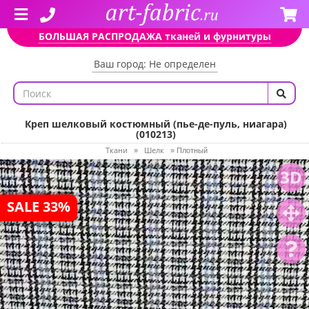
БОЛЬШАЯ РАСПРОДАЖА тканей и фурнитуры
Ваш город: Не определен
Креп шелковый костюмный (пье-де-пуль, ниагара)
(010213)
Ткани
Шелк
»
»
Плотный
3D
SALE 33%