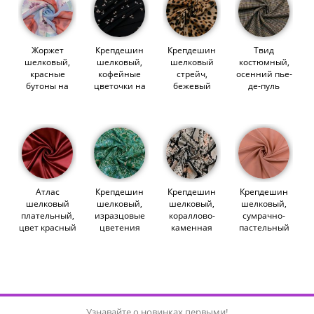
Жоржет
Крепдешин
Крепдешин
Твид
шелковый,
шелковый,
шелковый
костюмный,
красные
кофейные
стрейч,
осенний пье-
бутоны на
цветочки на
бежевый
де-пуль
голубом
черном
леопард
(014589)
(013766)
(014510)
(014277)
Атлас
Крепдешин
Крепдешин
Крепдешин
шелковый
шелковый,
шелковый,
шелковый,
плательный,
изразцовые
кораллово-
сумрачно-
цвет красный
цветения
каменная
пастельный
(014919)
(014552)
кобра
коралл
(013678)
(014914)
Узнавайте о новинках первыми!