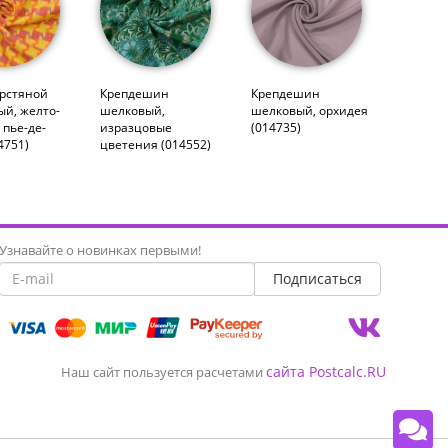
рстяной
Крепдешин
Крепдешин
ый, желто-
шелковый,
шелковый, орхидея
 пье-де-
изразцовые
(014735)
4751)
цветения (014552)
Узнавайте о новинках первыми!
сайта Postcalc.RU
Наш сайт пользуется расчетами