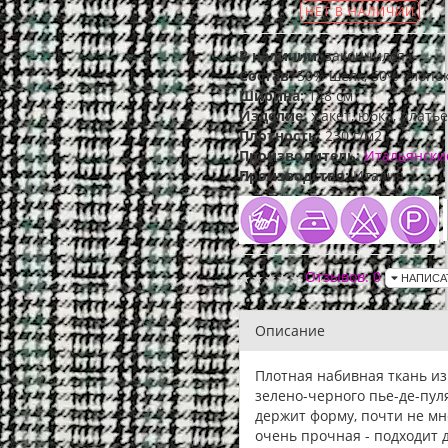
НЕТ В НАЛИЧИИ
В наличии:
закончился!
Состав:
50% шелк, 50% хлопо
Ширина:
148 см
Изделие:
жакет, юбка, платье
Плотность:
230 г/м2
Производитель:
Итальянски
Производство:
Италия
Отзывов: 0
НАПИСА
Описание
Плотная набивная ткань из
зелено-черного пье-де-пул
держит форму, почти не мн
очень прочная - подходит 