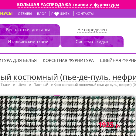
БОЛЬШАЯ РАСПРОДАЖА тканей и фурнитуры
ОНУСЫ
ОТЗЫВЫ
БЛОГ
Я
ШИТЬ!
КОНТАКТЫ
Бесплатная доставка
Не определен
Итальянские ткани
Система скидок
ТУРА ДЛЯ БЕЛЬЯ
КОРСЕТНАЯ ФУРНИТУРА
ШВЕЙНАЯ ФУРН
ый костюмный (пье-де-пуль, нефрит
Ткани
Шелк
Плотный
»
»
»
Креп шелковый костюмный (пье-де-пуль, нефрит) (0
3D
обычная цена:
2888 р.
специальная цена:
1925
р.