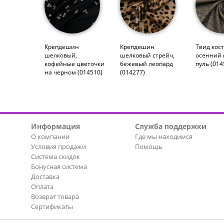
Крепдешин
Крепдешин
Твид кос
шелковый,
шелковый стрейч,
осенний 
кофейные цветочки
бежевый леопард
пуль (014
на черном (014510)
(014277)
Информация
Служба поддержки
О компании
Где мы находимся
Условия продажи
Помощь
Система скидок
Бонусная система
Доставка
Оплата
Возврат товара
Сертификаты