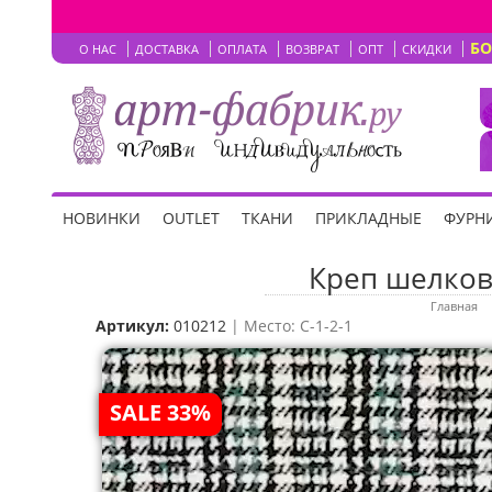
Б
О НАС
ДОСТАВКА
ОПЛАТА
ВОЗВРАТ
ОПТ
СКИДКИ
НОВИНКИ
OUTLET
ТКАНИ
ПРИКЛАДНЫЕ
ФУРНИ
Креп шелков
Главная
Артикул:
010212
| Место: C-1-2-1
SALE 33%