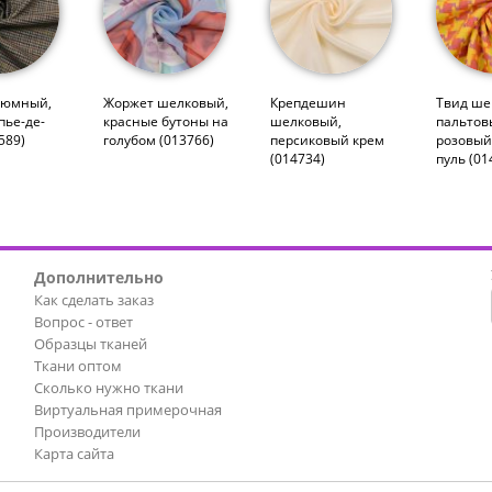
тюмный,
Жоржет шелковый,
Крепдешин
Твид ше
пье-де-
красные бутоны на
шелковый,
пальтов
589)
голубом (013766)
персиковый крем
розовый
(014734)
пуль (01
Дополнительно
Как сделать заказ
Вопрос - ответ
Образцы тканей
Ткани оптом
Сколько нужно ткани
Виртуальная примерочная
Производители
Карта сайта