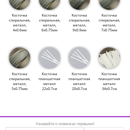
Косточка
Косточка
Косточка
Косточка
спиральная,
спиральная,
спиральная,
спиральная,
металл,
металл,
металл,
металл,
4х0.6мм
6х0.75мм
9х0.9мм
7х0.75мм
(Wissner)
(Wissner)
(Wissner)
(Wissner)
(008705)
(005352)
(004687)
(002605)
Косточка
Косточка
Косточка
Косточка
спиральная,
планшетная
планшетная
планшетная
металл,
металл
металл
металл
5х0.75мм
22х0.7см
20х0.7см
34х0.7см
(Wissner)
(Wissner)
(Wissner)
(Wissner)
(002606)
(013957)
(013956)
(007809)
Узнавайте о новинках первыми!