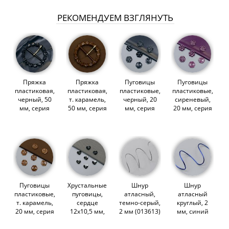
РЕКОМЕНДУЕМ ВЗГЛЯНУТЬ
Пряжка
Пряжка
Пуговицы
Пуговицы
пластиковая,
пластиковая,
пластиковые,
пластиковые,
черный, 50
т. карамель,
черный, 20
сиреневый,
мм, серия
50 мм, серия
мм, серия
20 мм, серия
Stone
Stone
Stone
Stone
(013206)
(013205)
(013212)
(013213)
Пуговицы
Хрустальные
Шнур
Шнур
пластиковые,
пуговицы,
атласный,
атласный
т. карамель,
сердце
темно-серый,
круглый, 2
20 мм, серия
12х10,5 мм,
2 мм (013613)
мм, синий
Stone
Silver Night
(014136)
(013211)
3023 (006229)