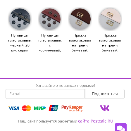
(013207)
(013206)
(013211)
(013213)
Пуговицы
Пуговицы
Пряжка
Пряжка
пластиковые,
пластиковые,
пластиковая
пластиковая
черный, 20
т.
на тренч,
на тренч,
мм, серия
коричневый,
бежевый,
бежевый,
Stone
23 мм, серия
30х40 мм
64х40 мм
(013212)
Leather
(011896)
(011527)
(013228)
Узнавайте о новинках первыми!
сайта Postcalc.RU
Наш сайт пользуется расчетами