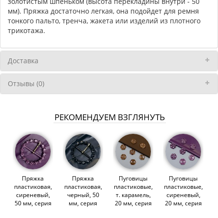
золотистым шпеньком (высота перекладины внутри - 50
мм). Пряжка достаточно легкая, она подойдет для ремня
тонкого пальто, тренча, жакета или изделий из плотного
трикотажа.
Доставка
Отзывы (0)
РЕКОМЕНДУЕМ ВЗГЛЯНУТЬ
Пряжка
Пряжка
Пуговицы
Пуговицы
пластиковая,
пластиковая,
пластиковые,
пластиковые,
сиреневый,
черный, 50
т. карамель,
сиреневый,
50 мм, серия
мм, серия
20 мм, серия
20 мм, серия
Stone
Stone
Stone
Stone