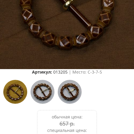
Артикул:
013205
| Место: C-3-7-5
обычная цена:
657 р.
специальная цена: