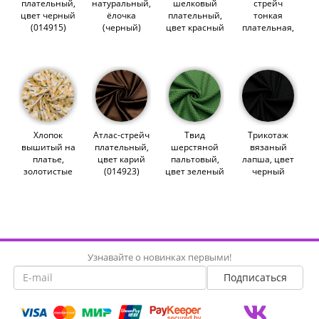
плательный,
натуральный,
шелковый
стрейч
цвет черный
ёлочка
плательный,
тонкая
(014915)
(черный)
цвет красный
плательная,
(012865)
(014919)
цвет серый
(014567)
Хлопок
Атлас-стрейч
Твид
Трикотаж
вышитый на
плательный,
шерстяной
вязаный
платье,
цвет карий
пальтовый,
лапша, цвет
золотистые
(014923)
цвет зеленый
черный
цветы,
(012041)
(013073)
уценка
(014733)
Узнавайте о новинках первыми!