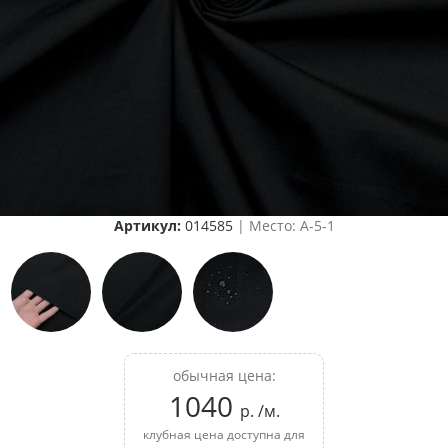
Артикул:
014585
| Место: A-5-1
обычная цена:
1040
р. /м.
клубная цена доступна для