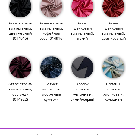
Атлас-стрейч
Атлас-стрейч
Атлас
Атлас
плательный,
плательный,
шелковый
шелковый
цвет черный
кофейная
плательный,
плательный,
(014915)
роза (014916)
яркий
цвет красный
розовый
(014919)
(014928)
Атлас-стрейч
Батист
Хлопок
Поплин-
плательный,
хлопковый,
стрейч
стрейч
бургунди
лоскутные
курточный,
хлопковый,
(014922)
сумерки
синий-серый
холодные
(014902)
(011802)
маки (014613)