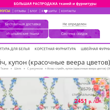
БОЛЬШАЯ РАСПРОДАЖА тканей и фурнитуры
ОНУСЫ
ОТЗЫВЫ
БЛОГ
Я
ШИТЬ!
КОНТАКТЫ
Бесплатная доставка
Не определен
Итальянские ткани
Система скидок
ТУРА ДЛЯ БЕЛЬЯ
КОРСЕТНАЯ ФУРНИТУРА
ШВЕЙНАЯ ФУРН
йч, купон (красочные веера цветов)
Ткани
Шелк
С рисунком
»
»
»
Атлас-стрейч, купон (красочные веера цветов) (0
3D
обычная цена:
8579 р.
специальная цена:
2451
р. /шт.