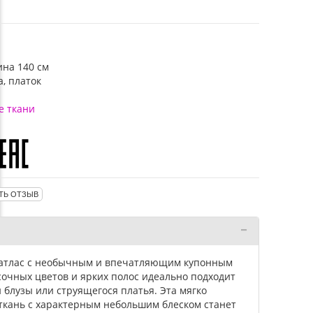
н
ина 140 см
а, платок
е ткани
ТЬ ОТЗЫВ
 атлас с необычным и впечатляющим купонным
очных цветов и ярких полос идеально подходит
 блузы или струящегося платья. Эта мягко
кань с характерным небольшим блеском станет