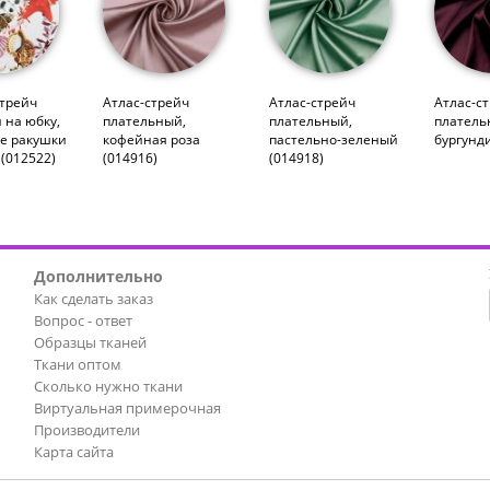
трейч
Атлас-стрейч
Атлас-стрейч
Атлас-с
 на юбку,
плательный,
плательный,
платель
е ракушки
кофейная роза
пастельно-зеленый
бургунди
 (012522)
(014916)
(014918)
Дополнительно
Как сделать заказ
Вопрос - ответ
Образцы тканей
Ткани оптом
Сколько нужно ткани
Виртуальная примерочная
Производители
Карта сайта