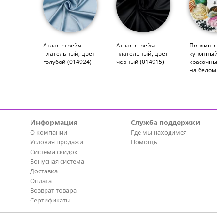
Атлас-стрейч
Атлас-стрейч
Поплин-с
плательный, цвет
плательный, цвет
купонный
голубой (014924)
черный (014915)
красочны
на белом
Информация
Служба поддержки
О компании
Где мы находимся
Условия продажи
Помощь
Система скидок
Бонусная система
Доставка
Оплата
Возврат товара
Сертификаты