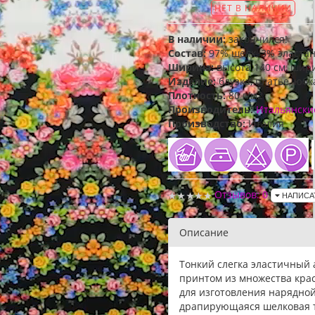
НЕТ В НАЛИЧИИ
В наличии:
закончился!
Состав:
97% шелк, 3% эласта
Ширина:
высота 140 см, шир
Изделие:
блузка, платье, юбк
Плотность:
80 г/м2
Производитель:
Итальянски
Производство:
Италия
Отзывов: 0
НАПИСА
Описание
Тонкий слегка эластичный
принтом из множества крас
для изготовления нарядной
драпирующаяся шелковая т