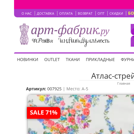
Б
О НАС
ДОСТАВКА
ОПЛАТА
ВОЗВРАТ
ОПТ
СКИДКИ
НОВИНКИ
OUTLET
ТКАНИ
ПРИКЛАДНЫЕ
ФУРНИ
Атлас-стре
Главная
Артикул:
007925
| Место: A-5
SALE 71%