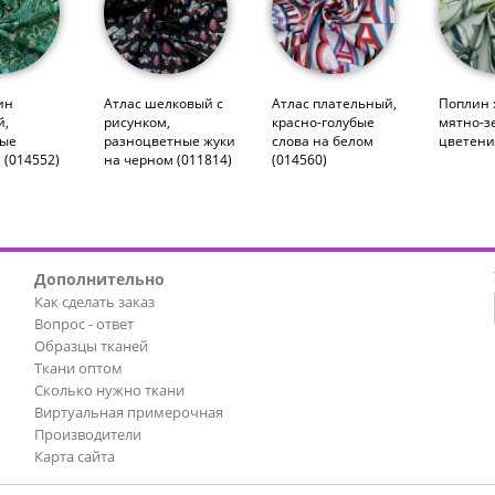
ин
Атлас шелковый с
Атлас плательный,
Поплин 
й,
рисунком,
красно-голубые
мятно-з
вые
разноцветные жуки
слова на белом
цветени
 (014552)
на черном (011814)
(014560)
Дополнительно
Как сделать заказ
Вопрос - ответ
Образцы тканей
Ткани оптом
Сколько нужно ткани
Виртуальная примерочная
Производители
Карта сайта