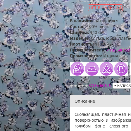
НЕТ В НАЛИЧИИ
В наличии:
закончился!
Состав:
100% шелк
Ширина:
140 см
Изделие:
блузка, юбка, плать
Плотность:
110 г/м2
Производитель:
Итальянски
Производство:
Италия
Отзывов: 0
НАПИСА
Описание
Скользящая, пластичная и
поверхностью и изображе
голубом фоне сложного 