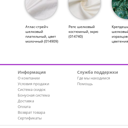
Атлас-стрейч
Репс шелковый
Крепдеш
шелковый
костюмный, экрю
шелковы
плательный, цвет
(014740)
изразцо
молочный (014909)
цветения
Информация
Служба поддержки
О компании
Где мы находимся
Условия продажи
Помощь
Система скидок
Бонусная система
Доставка
Оплата
Возврат товара
Сертификаты