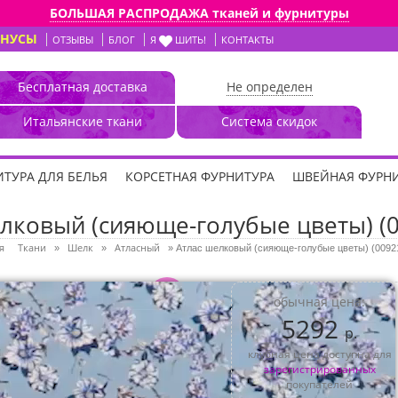
БОЛЬШАЯ РАСПРОДАЖА тканей и фурнитуры
ОНУСЫ
ОТЗЫВЫ
БЛОГ
Я
ШИТЬ!
КОНТАКТЫ
Бесплатная доставка
Не определен
Итальянские ткани
Система скидок
ТУРА ДЛЯ БЕЛЬЯ
КОРСЕТНАЯ ФУРНИТУРА
ШВЕЙНАЯ ФУРН
лковый (сияюще-голубые цветы) (
я
Ткани
Шелк
Атласный
»
»
»
Атлас шелковый (сияюще-голубые цветы) (0092
3D
обычная цена:
5292
р.
клубная цена доступна для
зарегистрированных
покупателей