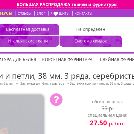
БОЛЬШАЯ РАСПРОДАЖА тканей и фурнитуры
ОНУСЫ
ОТЗЫВЫ
БЛОГ
Я
ШИТЬ!
КОНТАКТЫ
Бесплатная доставка
Не определен
Итальянские ткани
Система скидок
ТУРА ДЛЯ БЕЛЬЯ
КОРСЕТНАЯ ФУРНИТУРА
ШВЕЙНАЯ ФУРН
 и петли, 38 мм, 3 ряда, серебрист
ля белья
Застежки для бюстгальтера
»
»
Застежка крючки и петли, 38 мм, 3 ряда,
обычная цена:
55 р.
специальная цена:
27.50
р. /шт.