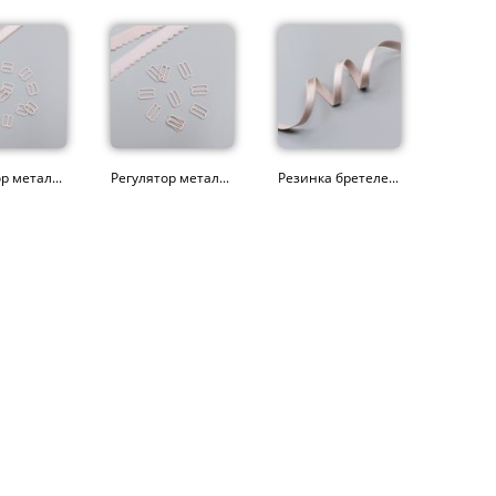
р метал...
Регулятор метал...
Резинка бретеле...