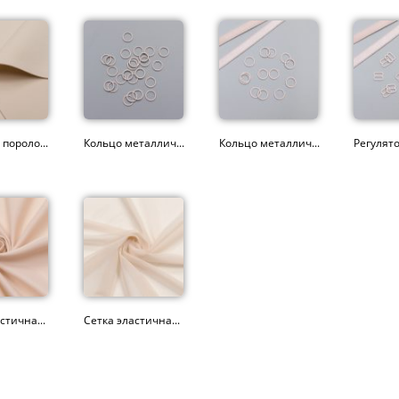
пороло...
Кольцо металлич...
Кольцо металлич...
Регулято
стична...
Сетка эластична...