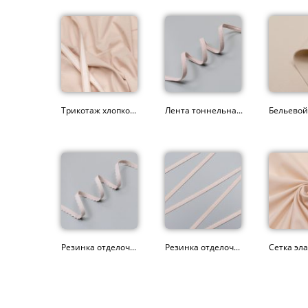
Трикотаж хлопко...
Лента тоннельна...
Бельевой 
Резинка отделоч...
Резинка отделоч...
Сетка эла