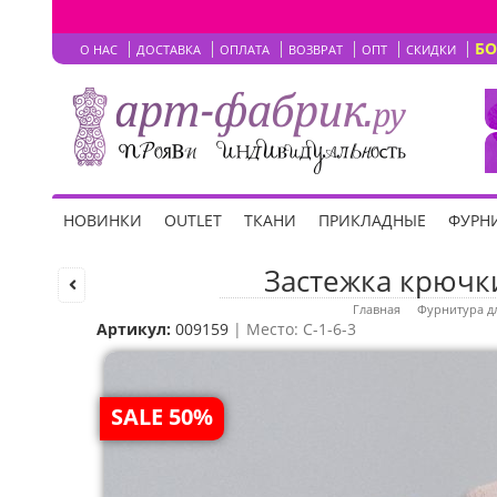
Б
О НАС
ДОСТАВКА
ОПЛАТА
ВОЗВРАТ
ОПТ
СКИДКИ
НОВИНКИ
OUTLET
ТКАНИ
ПРИКЛАДНЫЕ
ФУРНИ
Застежка крючки
Главная
Фурнитура д
Артикул:
009159
| Место: C-1-6-3
SALE 50%