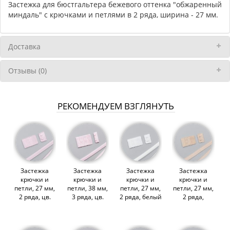
Застежка для бюстгальтера бежевого оттенка "обжаренный
миндаль" с крючками и петлями в 2 ряда, ширина - 27 мм.
Доставка
Отзывы (0)
РЕКОМЕНДУЕМ ВЗГЛЯНУТЬ
Застежка
Застежка
Застежка
Застежка
крючки и
крючки и
крючки и
крючки и
петли, 27 мм,
петли, 38 мм,
петли, 27 мм,
петли, 27 мм,
2 ряда, цв.
3 ряда, цв.
2 ряда, белый
2 ряда,
миндаля
миндаля
(ARTA-F)
бежевый
(ARTA-F)
(ARTA-F)
(012954)
(ARTA-F)
(012960)
(011100)
(012958)