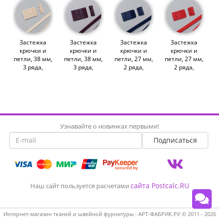
Застежка
Застежка
Застежка
Застежка
крючки и
крючки и
крючки и
крючки и
петли, 38 мм,
петли, 38 мм,
петли, 27 мм,
петли, 27 мм,
3 ряда,
3 ряда,
2 ряда,
2 ряда,
бежевый
сливовое
темно-синий
красный
(ARTA-F)
вино (ARTA-F)
(ARTA-F)
(ARTA-F)
(012124)
(011098)
(012956)
(012957)
Узнавайте о новинках первыми!
сайта Postcalc.RU
Наш сайт пользуется расчетами
Интернет-магазин тканей и швейной фурнитуры - АРТ-ФАБРИК.РУ © 2011 - 2026