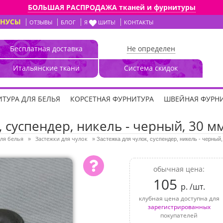
БОЛЬШАЯ РАСПРОДАЖА тканей и фурнитуры
ОНУСЫ
ОТЗЫВЫ
БЛОГ
Я
ШИТЬ!
КОНТАКТЫ
Бесплатная доставка
Не определен
Итальянские ткани
Система скидок
ТУРА ДЛЯ БЕЛЬЯ
КОРСЕТНАЯ ФУРНИТУРА
ШВЕЙНАЯ ФУРН
 суспендер, никель - черный, 30 мм
ля белья
Застежки для чулок
»
»
Застежка для чулок, суспендер, никель - черный,
обычная цена:
105
р. /шт.
клубная цена доступна для
зарегистрированных
покупателей