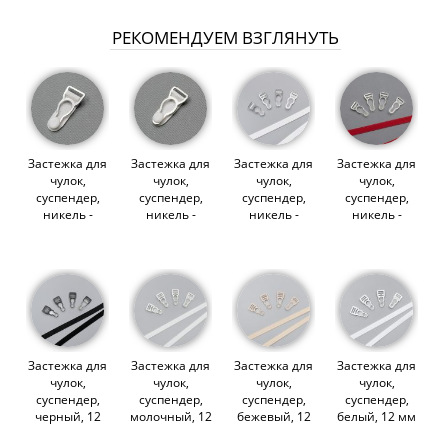
РЕКОМЕНДУЕМ ВЗГЛЯНУТЬ
Застежка для
Застежка для
Застежка для
Застежка для
чулок,
чулок,
чулок,
чулок,
суспендер,
суспендер,
суспендер,
суспендер,
никель -
никель -
никель -
никель -
белый, 15 мм
белый, 12 мм
прозрачный,
прозрачный,
(1155/15)
(2055/12)
10 мм
12 мм
(007829)
(007828)
(2055/10)
(2055/12)
(012305)
(009810)
Застежка для
Застежка для
Застежка для
Застежка для
чулок,
чулок,
чулок,
чулок,
суспендер,
суспендер,
суспендер,
суспендер,
черный, 12
молочный, 12
бежевый, 12
белый, 12 мм
мм (ARTA-F)
мм (ARTA-F)
мм (ARTA-F)
(ARTA-F)