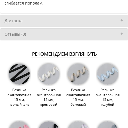
сгибается пополам.
Доставка
Отзывы (0)
РЕКОМЕНДУЕМ ВЗГЛЯНУТЬ
Резинка
Резинка
Резинка
Резинка
окантовочная
окантовочная,
окантовочная,
окантовочная,
15 мм,
15 мм,
15 мм,
15 мм,
черный, диз.
кремовый
бежевый
голубой
615/15B
(Китай)
(Китай)
(Китай)
(008013)
(009790)
(009795)
(009794)