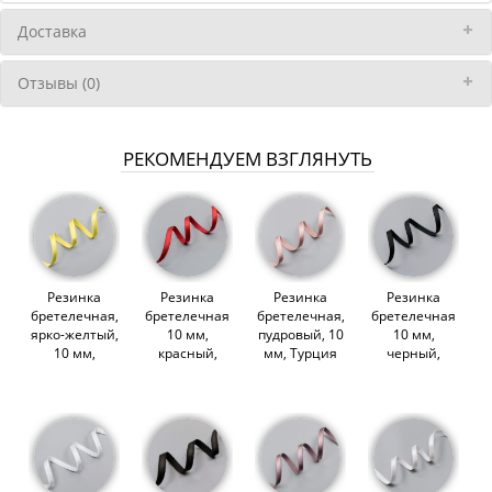
Доставка
Отзывы (0)
РЕКОМЕНДУЕМ ВЗГЛЯНУТЬ
Резинка
Резинка
Резинка
Резинка
бретелечная,
бретелечная
бретелечная,
бретелечная
ярко-желтый,
10 мм,
пудровый, 10
10 мм,
10 мм,
красный,
мм, Турция
черный,
Турция
740/10 (100)
(013417)
740/10
(013412)
(010760)
(Lauma)
(008731)