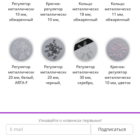
Регулятор
Крючок-
Кольцо
Кольцо
металлический,
регулятор
металлическое,
металлическое,
10 мм,
металлический,
18 мм,
11 мм,
обжаренный
10 мм,
обжаренный
обжаренный
миндаль
обжаренный
миндаль,
миндаль
(ARTA-F)
миндаль,
ARTA-F
(ARTA-F)
(009497)
ARTA-F
(011874)
(009498)
(011870)
Регулятор
Регулятор
Регулятор
Крючок-
металлический,
металлический,
металлический,
регулятор
20 мм, белый,
20 мм,
30 мм,
металлический,
ARTA-F
черный,
серебро,
10 мм, цветок
(011858)
ARTA-F
ARTA-F
миндаля,
(011860)
(013000)
ARTA-F
(011868)
Узнавайте о новинках первыми!