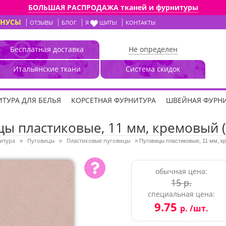
БОЛЬШАЯ РАСПРОДАЖА тканей и фурнитуры
ОНУСЫ
ОТЗЫВЫ
БЛОГ
Я
ШИТЬ!
КОНТАКТЫ
Бесплатная доставка
Не определен
Итальянские ткани
Система скидок
ТУРА ДЛЯ БЕЛЬЯ
КОРСЕТНАЯ ФУРНИТУРА
ШВЕЙНАЯ ФУРН
цы пластиковые, 11 мм, кремовый (
итура
Пуговицы
Пластиковые пуговицы
»
»
»
Пуговицы пластиковые, 11 мм, к
обычная цена:
15 р.
специальная цена:
9.75
р. /шт.