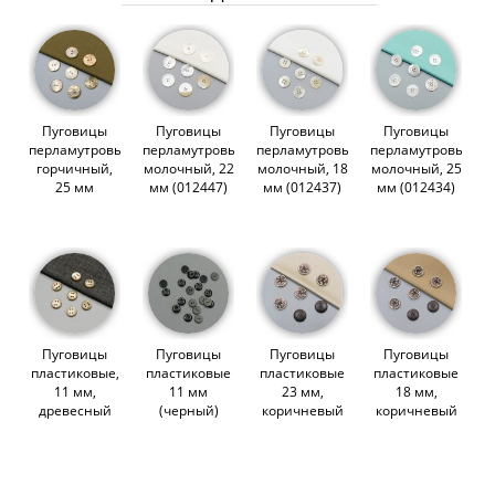
Пуговицы
Пуговицы
Пуговицы
Пуговицы
перламутровые,
перламутровые,
перламутровые,
перламутровые,
горчичный,
молочный, 22
молочный, 18
молочный, 25
25 мм
мм (012447)
мм (012437)
мм (012434)
(012459)
Пуговицы
Пуговицы
Пуговицы
Пуговицы
пластиковые,
пластиковые
пластиковые
пластиковые
11 мм,
11 мм
23 мм,
18 мм,
древесный
(черный)
коричневый
коричневый
(010638)
(008671)
(004924)
(004923)