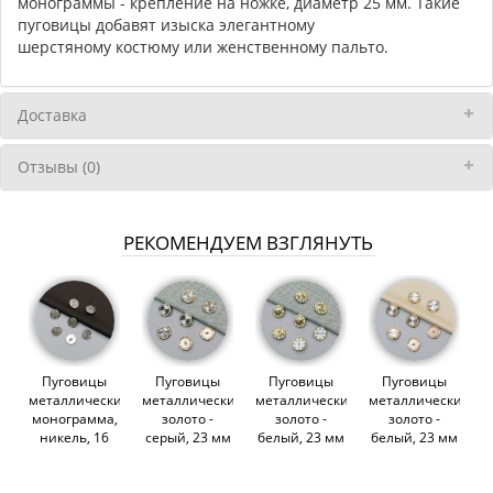
монограммы - крепление на ножке, диаметр 25 мм. Такие
пуговицы добавят изыска элегантному
шерстяному костюму или женственному пальто.
Доставка
Отзывы (0)
РЕКОМЕНДУЕМ ВЗГЛЯНУТЬ
Пуговицы
Пуговицы
Пуговицы
Пуговицы
металлические,
металлические,
металлические,
металлические,
монограмма,
золото -
золото -
золото -
никель, 16
серый, 23 мм
белый, 23 мм
белый, 23 мм
мм (011534)
(014171)
(014172)
(014170)