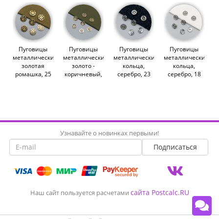
Пуговицы
Пуговицы
Пуговицы
Пуговицы
металлические,
металлические,
металлические,
металлические,
золотая
золото -
кольца,
кольца,
ромашка, 25
коричневый,
серебро, 23
серебро, 18
мм (012441)
11 мм
мм (013028)
мм (013026)
(013254)
Узнавайте о новинках первыми!
сайта Postcalc.RU
Наш сайт пользуется расчетами