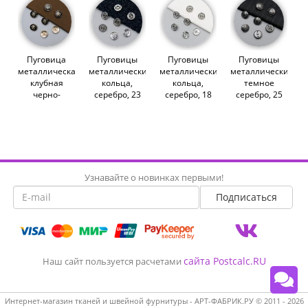
Пуговица
Пуговицы
Пуговицы
Пуговицы
металлическая,
металлические,
металлические,
металлические,
клубная
кольца,
кольца,
темное
черно-
серебро, 23
серебро, 18
серебро, 25
золотая, 22
мм (013028)
мм (013026)
мм (012452)
мм (008770)
Узнавайте о новинках первыми!
сайта Postcalc.RU
Наш сайт пользуется расчетами
Интернет-магазин тканей и швейной фурнитуры - АРТ-ФАБРИК.РУ © 2011 - 2026