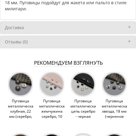
18 мм. Пуговицы подойдут для жакета или пальто в стиле
милитари.
Доставка
Отзывы (0)
РЕКОМЕНДУЕМ ВЗГЛЯНУТЬ
Пуговица
Пуговица
Пуговица
Пуговица
металлическая,
металлическая,
металлическая,
металлическая,
клубная, 22
жемчужина
цепь серебро
звезда, 18 мм
мм (серебро,
серебро, 10
- черная
(черненое
черный)
мм (010514)
эмаль, 18 мм
серебро)
(008771)
(010510)
(008772)