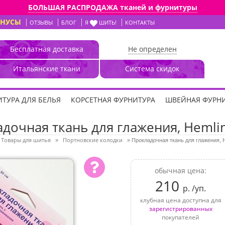
БОЛЬШАЯ РАСПРОДАЖА тканей и фурнитуры
ОНУСЫ
ОТЗЫВЫ
БЛОГ
Я
ШИТЬ!
КОНТАКТЫ
Бесплатная доставка
Не определен
Итальянские ткани
Система скидок
ТУРА ДЛЯ БЕЛЬЯ
КОРСЕТНАЯ ФУРНИТУРА
ШВЕЙНАЯ ФУРН
дочная ткань для глажения, Hemlin
Товары для шитья
Портновские колодки
»
»
Прокладочная ткань для глажения, H
обычная цена:
210
р. /уп.
клубная цена доступна для
зарегистрированных
покупателей