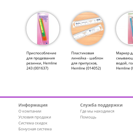
Приспособление
Пластиковая
Маркер д
для продевания
линейка - шаблон
смывающ
резинки, Hemline
для припусков,
водой, го
243 (001637)
Hemline (014052)
Hemline (
Информация
Служба поддержки
О компании
Где мы находимся
Условия продажи
Помощь
Система скидок
Бонусная система