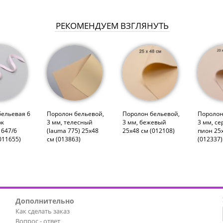
РЕКОМЕНДУЕМ ВЗГЛЯНУТЬ
бельевая 6
Поролон бельевой,
Поролон бельевой,
Поролон
ок
3 мм, телесный
3 мм, бежевый
3 мм, с
 647/6
(lauma 775) 25х48
25х48 см (012108)
пион 25
011655)
см (013863)
(012337)
Дополнительно
Как сделать заказ
Вопрос - ответ