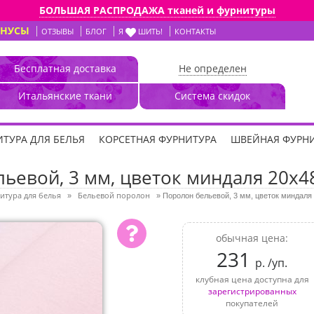
БОЛЬШАЯ РАСПРОДАЖА тканей и фурнитуры
ОНУСЫ
ОТЗЫВЫ
БЛОГ
Я
ШИТЬ!
КОНТАКТЫ
Бесплатная доставка
Не определен
Итальянские ткани
Система скидок
ТУРА ДЛЯ БЕЛЬЯ
КОРСЕТНАЯ ФУРНИТУРА
ШВЕЙНАЯ ФУРН
ьевой, 3 мм, цветок миндаля 20х48
итура для белья
Бельевой поролон
»
»
Поролон бельевой, 3 мм, цветок миндаля 
обычная цена:
231
р. /уп.
клубная цена доступна для
зарегистрированных
покупателей