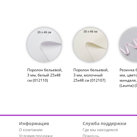
Поролон бельевой,
Поролон бельевой,
Резинка 
3 мм, белый 25х48
3 мм, молочный
мм, цвет
см (012110)
25х48 см (012107)
миндаля,
(Lauma) (
Информация
Служба поддержки
О компании
Где мы находимся
Условия продажи
Помощь