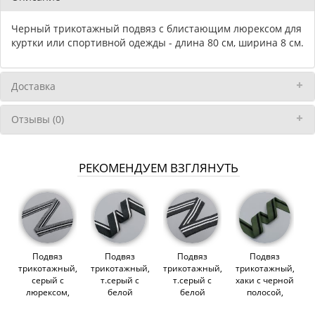
Черный трикотажный подвяз с блистающим люрексом для
куртки или спортивной одежды - длина 80 см, ширина 8 см.
Доставка
Отзывы (0)
РЕКОМЕНДУЕМ ВЗГЛЯНУТЬ
Подвяз
Подвяз
Подвяз
Подвяз
трикотажный,
трикотажный,
трикотажный,
трикотажный,
серый с
т.серый с
т.серый с
хаки с черной
люрексом,
белой
белой
полосой,
3.5х80 см
полосой,
полосой, 6х80
3.5х80 см