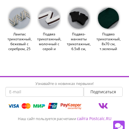
(011673)
3.5х80 см
см (011672)
(013622)
(013621)
Лампас
Подвяз
Подвяз-
Подвяз
трикотажный,
трикотажный,
манжеты
трикотажный,
бежевый с
молочный с
трикотажные,
8х70 см,
серебром, 25
серой и
6.5х8 см,
т.зеленый
мм (013505)
коричневой
черный, пара
(009779)
полосой, 8х71
(010539)
см (011970)
Узнавайте о новинках первыми!
сайта Postcalc.RU
Наш сайт пользуется расчетами