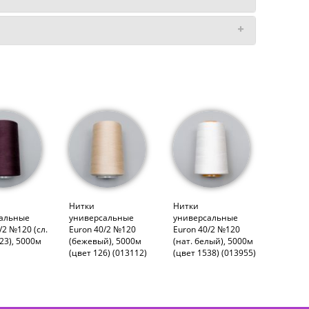
Нитки
Нитки
альные
универсальные
универсальные
/2 №120 (сл.
Euron 40/2 №120
Euron 40/2 №120
23), 5000м
(бежевый), 5000м
(нат. белый), 5000м
(цвет 126) (013112)
(цвет 1538) (013955)