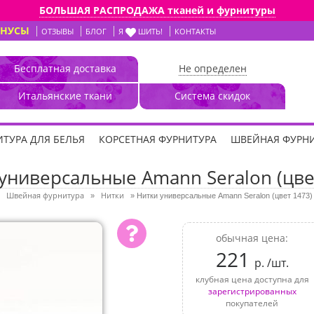
БОЛЬШАЯ РАСПРОДАЖА тканей и фурнитуры
ОНУСЫ
ОТЗЫВЫ
БЛОГ
Я
ШИТЬ!
КОНТАКТЫ
Бесплатная доставка
Не определен
Итальянские ткани
Система скидок
ТУРА ДЛЯ БЕЛЬЯ
КОРСЕТНАЯ ФУРНИТУРА
ШВЕЙНАЯ ФУРН
универсальные Amann Seralon (цве
Швейная фурнитура
Нитки
»
»
Нитки универсальные Amann Seralon (цвет 1473)
обычная цена:
221
р. /шт.
клубная цена доступна для
зарегистрированных
покупателей