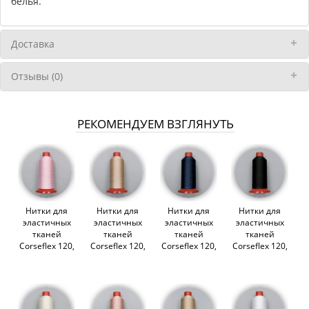
белья.
Доставка
Отзывы (0)
РЕКОМЕНДУЕМ ВЗГЛЯНУТЬ
Нитки для
Нитки для
Нитки для
Нитки для
эластичных
эластичных
эластичных
эластичных
тканей
тканей
тканей
тканей
Corseflex 120,
Corseflex 120,
Corseflex 120,
Corseflex 120,
3000 м.,
3000 м., обж.
3000 м., т.
3000 м.,
цветок
миндаль
синий (lauma
черный
миндаля
(lauma 775)
061) (014158)
(lauma 170)
(lauma 189)
(014155)
(014165)
(014154)