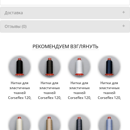
Доставка
Отзывы (0)
РЕКОМЕНДУЕМ ВЗГЛЯНУТЬ
Нитки для
Нитки для
Нитки для
Нитки для
эластичных
эластичных
эластичных
эластичных
тканей
тканей
тканей
тканей
Corseflex 120,
Corseflex 120,
Corseflex 120,
Corseflex 120,
3000 м.,
3000 м.,
3000 м.,
3000 м., т.
черный
коричневый
белый (lauma
синий (lauma
(lauma 170)
(lauma 111)
001) (014152)
061) (014158)
(014165)
(014156)