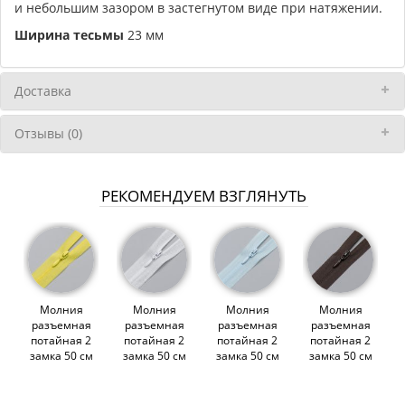
и небольшим зазором в застегнутом виде при натяжении.
Ширина тесьмы
23 мм
Доставка
Отзывы (0)
РЕКОМЕНДУЕМ ВЗГЛЯНУТЬ
Молния
Молния
Молния
Молния
разъемная
разъемная
разъемная
разъемная
потайная 2
потайная 2
потайная 2
потайная 2
замка 50 см
замка 50 см
замка 50 см
замка 50 см
желтая Тип-3
белая Тип-3
светло-
шоколадная
(012132)
(012131)
голубая Тип-3
Тип-3
(012137)
(012139)