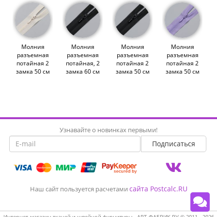
Молния
Молния
Молния
Молния
разъемная
разъемная
разъемная
разъемная
потайная 2
потайная, 2
потайная 2
потайная 2
замка 50 см
замка 60 см
замка 50 см
замка 50 см
кремовая
черная Тип-3
черная Тип-3
сиреневая
Тип-3
(014774)
(012130)
Тип-3
(012133)
(012142)
Узнавайте о новинках первыми!
сайта Postcalc.RU
Наш сайт пользуется расчетами
Интернет-магазин тканей и швейной фурнитуры - АРТ-ФАБРИК.РУ © 2011 - 2026