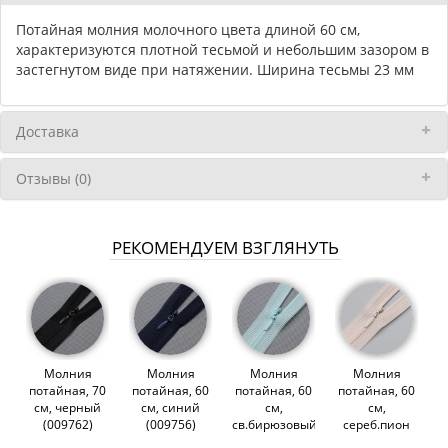
Потайная молния молочного цвета длиной 60 см,
характеризуются плотной тесьмой и небольшим зазором в
застегнутом виде при натяжении. Ширина тесьмы 23 мм
Доставка
Отзывы (0)
РЕКОМЕНДУЕМ ВЗГЛЯНУТЬ
Молния
Молния
Молния
Молния
потайная, 70
потайная, 60
потайная, 60
потайная, 60
см, черный
см, синий
см,
см,
(009762)
(009756)
св.бирюзовый
сереб.пион
(009754)
(012205)