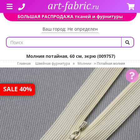
БОЛЬШАЯ РАСПРОДАЖА тканей и фурнитуры
Ваш город: Не определен
Молния потайная, 60 см, экрю (009757)
Главная
Швейная фурнитура
Молнии
»
»
Потайная молния
SALE 40%