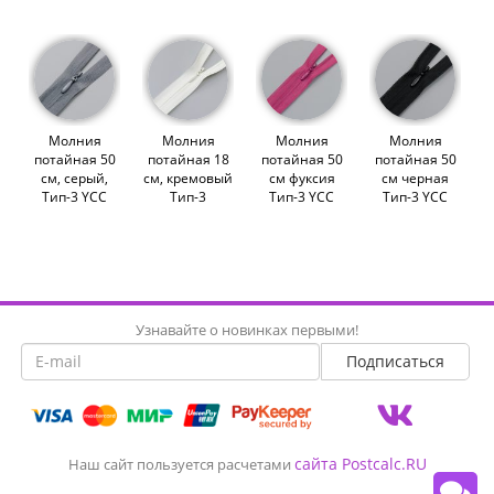
Молния
Молния
Молния
Молния
потайная 50
потайная 18
потайная 50
потайная 50
см, серый,
см, кремовый
см фуксия
см черная
Тип-3 YCC
Тип-3
Тип-3 YCC
Тип-3 YCC
(007450)
(014655)
(004681)
(000905)
Узнавайте о новинках первыми!
сайта Postcalc.RU
Наш сайт пользуется расчетами