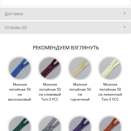
Доставка
Отзывы (0)
РЕКОМЕНДУЕМ ВЗГЛЯНУТЬ
Молния
Молния
Молния
Молния
потайная 50
потайная 50
потайная 50
потайная 50
см
см сливовый
см
см лимонный
васильковый
Тип-3 YCC
горчичный
Тип-3 YCC
Тип-3 YCC
(007749)
Тип-3 YCC
(007233)
(004680)
(007447)