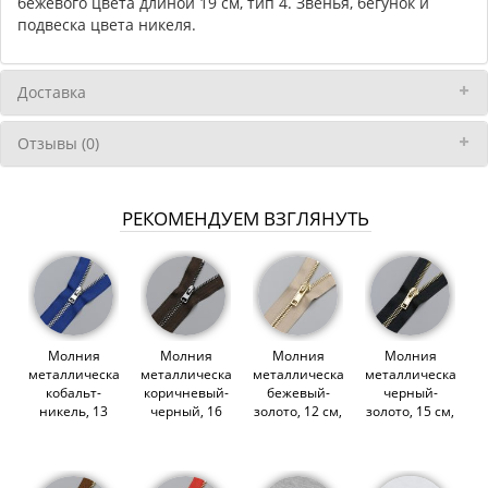
бежевого цвета длиной 19 см, тип 4. Звенья, бегунок и
подвеска цвета никеля.
Доставка
Отзывы (0)
РЕКОМЕНДУЕМ ВЗГЛЯНУТЬ
Молния
Молния
Молния
Молния
металлическая,
металлическая,
металлическая,
металлическая,
кобальт-
коричневый-
бежевый-
черный-
никель, 13
черный, 16
золото, 12 см,
золото, 15 см,
см, Xmera
см, Xmera
Raccagni
Raccagni
(011609)
(011607)
(011602)
(011601)