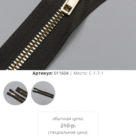
Артикул:
011604
| Место: C-1-7-1
обычная цена:
210 р.
специальная цена: