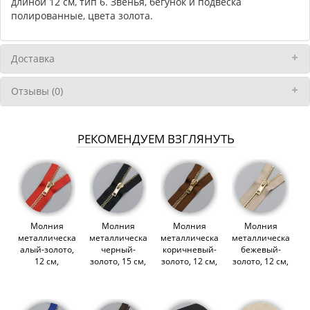
длиной 12 см, тип 6. Звенья, бегунок и подвеска
полированные, цвета золота.
Доставка
Отзывы (0)
РЕКОМЕНДУЕМ ВЗГЛЯНУТЬ
Молния
Молния
Молния
Молния
металлическая,
металлическая,
металлическая,
металлическая,
алый-золото,
черный-
коричневый-
бежевый-
12 см,
золото, 15 см,
золото, 12 см,
золото, 12 см,
Raccagni
Raccagni
Raccagni
Raccagni
(011605)
(011601)
(011603)
(011602)